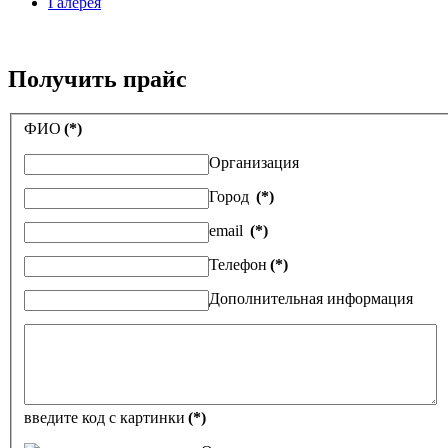
Галерея
Получить прайс
ФИО
(*)
Организация
Город
(*)
email
(*)
Телефон
(*)
Дополнительная информация
введите код с картинки
(*)