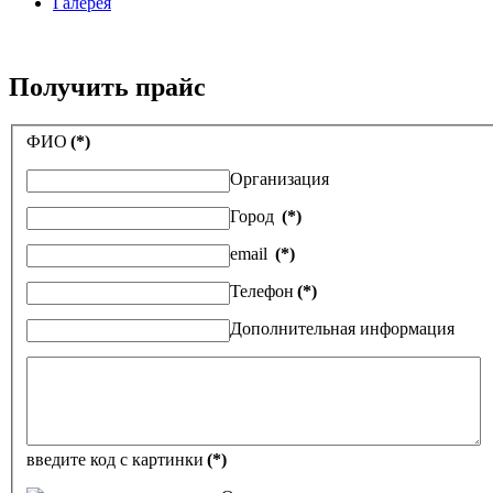
Галерея
Получить прайс
ФИО
(*)
Организация
Город
(*)
email
(*)
Телефон
(*)
Дополнительная информация
введите код с картинки
(*)