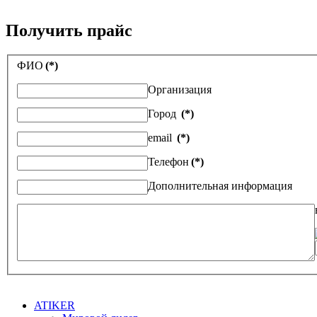
Получить прайс
ФИО
(*)
Организация
Город
(*)
email
(*)
Телефон
(*)
Дополнительная информация
ATIKER