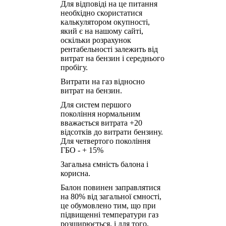
Для відповіді на це питання
необхідно скористатися
калькулятором окупності,
який є на нашому сайті,
оскільки розрахунок
рентабельності залежить від
витрат на бензин і середнього
пробігу.
Витрати на газ відносно
витрат на бензин.
Для систем першого
покоління нормальним
вважається витрата +20
відсотків до витрати бензину.
Для четвертого покоління
ГБО - + 15%
Загальна ємність балона і
корисна.
Балон повинен заправлятися
на 80% від загальної ємності,
це обумовлено тим, що при
підвищенні температури газ
розширюється, і для того,