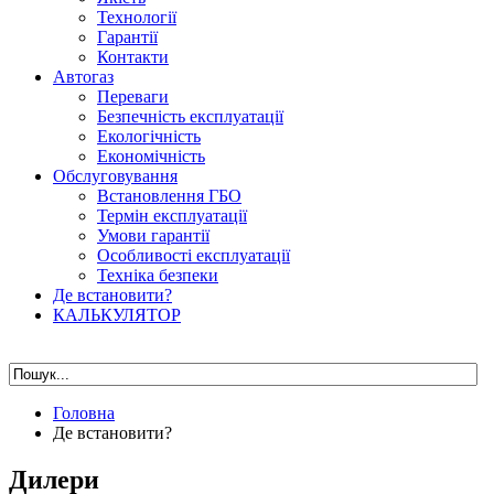
Технології
Гарантії
Контакти
Автогаз
Переваги
Безпечність експлуатації
Екологічність
Економічність
Обслуговування
Встановлення ГБО
Термін експлуатації
Умови гарантії
Особливості експлуатації
Техніка безпеки
Де встановити?
КАЛЬКУЛЯТОР
Головна
Де встановити?
Дилери