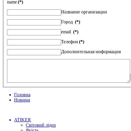
name
(*)
Название организации
Город
(*)
email
(*)
Телефон
(*)
Дополнительная информация
Головна
Новини
ATIKER
Світовий лідер
Якість