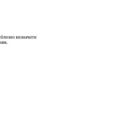
иблизно визначити
ням.