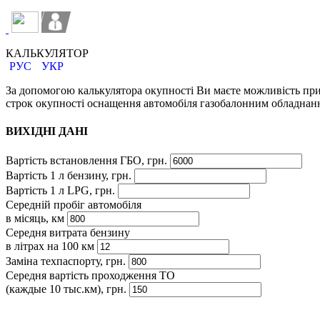
КАЛЬКУЛЯТОР
РУС
УКР
За допомогою калькулятора окупності Ви маєте можливість пр
строк окупності оснащення автомобіля газобалонним обладнан
ВИХІДНІ ДАНІ
Вартість встановлення ГБО, грн.
Вартість 1 л бензину, грн.
Вартість 1 л LPG, грн.
Середній пробіг автомобіля
в місяць, км
Середня витрата бензину
в літрах на 100 км
Заміна техпаспорту, грн.
Середня вартість проходження ТО
(каждые 10 тыс.км), грн.