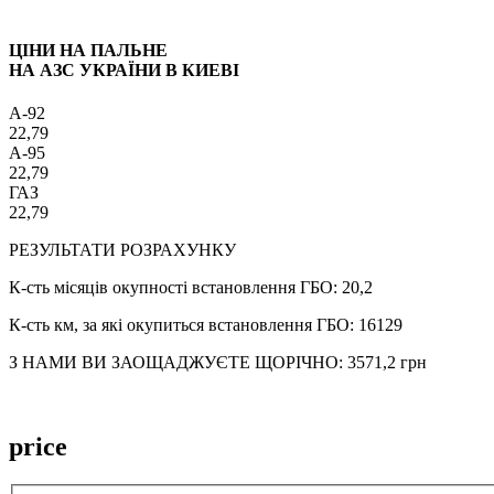
ЦІНИ НА ПАЛЬНЕ
НА АЗС УКРАЇНИ В КИЕВІ
A-92
22,79
A-95
22,79
ГАЗ
22,79
РЕЗУЛЬТАТИ РОЗРАХУНКУ
К-сть місяців окупності встановлення ГБО:
20,2
К-сть км, за які окупиться встановлення ГБО:
16129
З НАМИ ВИ ЗАОЩАДЖУЄТЕ ЩОРІЧНО:
3571,2
грн
price