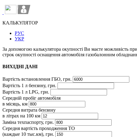
КАЛЬКУЛЯТОР
РУС
УКР
За допомогою калькулятора окупності Ви маєте можливість пр
строк окупності оснащення автомобіля газобалонним обладнан
ВИХІДНІ ДАНІ
Вартість встановлення ГБО, грн.
Вартість 1 л бензину, грн.
Вартість 1 л LPG, грн.
Середній пробіг автомобіля
в місяць, км
Середня витрата бензину
в літрах на 100 км
Заміна техпаспорту, грн.
Середня вартість проходження ТО
(каждые 10 тыс.км), грн.