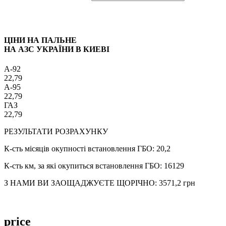
ЦІНИ НА ПАЛЬНЕ
НА АЗС УКРАЇНИ В КИЕВІ
A-92
22,79
A-95
22,79
ГАЗ
22,79
РЕЗУЛЬТАТИ РОЗРАХУНКУ
К-сть місяців окупності встановлення ГБО:
20,2
К-сть км, за які окупиться встановлення ГБО:
16129
З НАМИ ВИ ЗАОЩАДЖУЄТЕ ЩОРІЧНО:
3571,2
грн
price