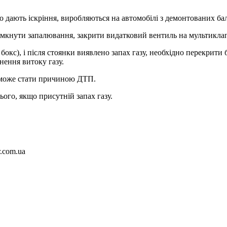
о дають іскріння, виробляються на автомобілі з демонтованих ба
имкнути запалювання, закрити видатковий вентиль на мультиклап
бокс), і після стоянки виявлено запах газу, необхідно перекрити
унення витоку газу.
це може стати причиною ДТП.
нього, якщо присутній запах газу.
r.com.ua