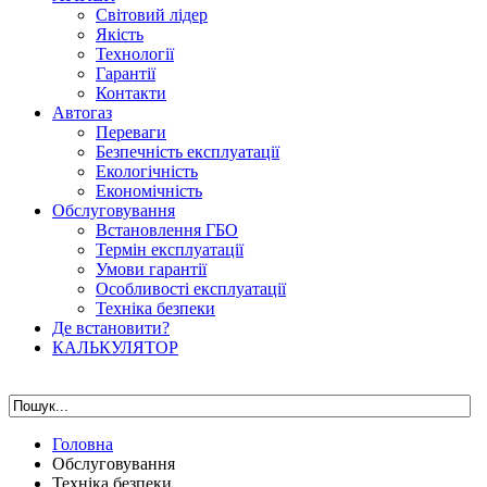
Світовий лідер
Якість
Технології
Гарантії
Контакти
Автогаз
Переваги
Безпечність експлуатації
Екологічність
Економічність
Обслуговування
Встановлення ГБО
Термін експлуатації
Умови гарантії
Особливості експлуатації
Техніка безпеки
Де встановити?
КАЛЬКУЛЯТОР
Головна
Обслуговування
Техніка безпеки