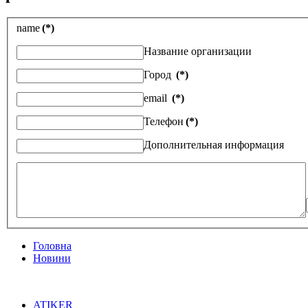
name
(*)
Название организации
Город
(*)
email
(*)
Телефон
(*)
Дополнительная информация
Головна
Новини
ATIKER