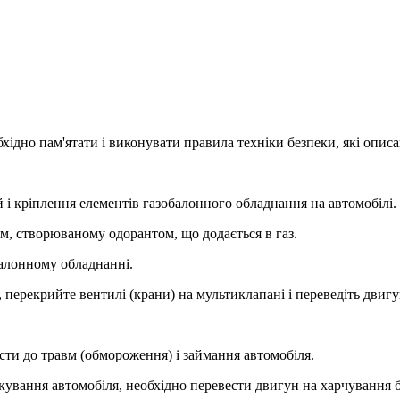
ідно пам'ятати і виконувати правила техніки безпеки, які описа
ей і кріплення елементів газобалонного обладнання на автомобілі.
м, створюваному одорантом, що додається в газ.
балонному обладнанні.
, перекрийте вентилі (крани) на мультиклапані і переведіть двиг
ести до травм (обмороження) і займання автомобіля.
кування автомобіля, необхідно перевести двигун на харчування б