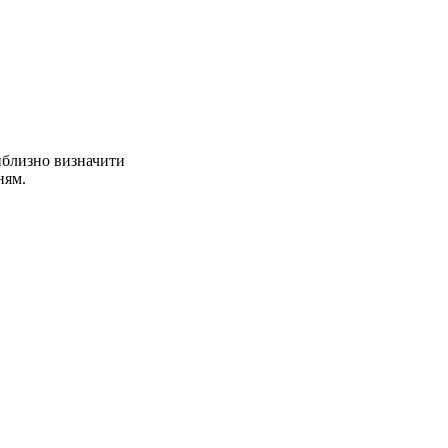
иблизно визначити
ням.