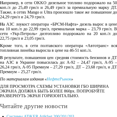
Н
апример, в сети OKKO дизельное топливо подорожало на 50
коп./л до 25,49 грн/л и 26,49 грн/л за премиальную марку ДТ.
Также, в сетях Mango и Ultra произошло такое же повышение до
24,29 грн/л и 24,79 грн/л.
Н
а АЗС лоукост оператора «БРСМ-Нафта» дизель вырос в цене
на 10 коп./л до 22,99 грн/л, премиальная марка – 23,79 грн/л. В
сети «Укр-Петроль» дизтопливо подорожало на 20 коп./л до
22,75 грн/л и 23,05 грн/л.
К
роме того, в сети полтавского оператора «Автотранс» вся
топливная линейка выросла в цене на 46-51 коп./л.
В
результате, повышения цен средняя стоимость бензинов и ДТ
на АЗС в Украине повысилась до: А-92 – 24,47 грн/л, А-95 –
26,24 грн/л, А-95 Премиум – 27,29 грн/л, ДТ – 23,68 грн/л, и ДТ
Премиум – 25,27 грн/л.
По материалам издания «
НефтеРынок
»
ДЛЯ ПРОСМОТРА СХЕМЫ УСТАНОВКИ ГБО ШИРИНА
ЭКРАНА ДОЛЖНА БЫТЬ БОЛЕЕ 860рх. ПОПРОБУЙТЕ
РАЗВЕРНУТЬ ЭКРАН ГОРИЗОНТАЛЬНО.
Читайте другие новости
Cистемы ATiKER Atikfast 200/201/203