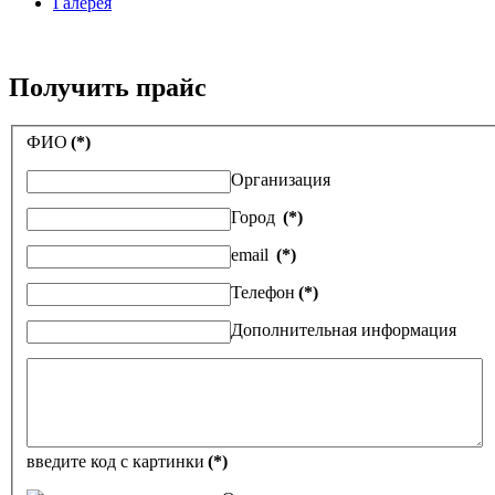
Галерея
Получить прайс
ФИО
(*)
Организация
Город
(*)
email
(*)
Телефон
(*)
Дополнительная информация
введите код с картинки
(*)