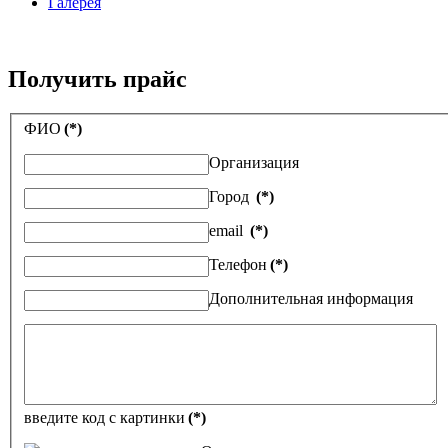
Галерея
Получить прайс
ФИО
(*)
Организация
Город
(*)
email
(*)
Телефон
(*)
Дополнительная информация
введите код с картинки
(*)